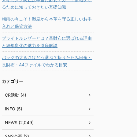
るために知っておきたい基礎知識
梅雨の今こそ！湿度から本革を守る正しいお手
入れと保管方法
ブライドルレザーとは？革財布に選ばれる理由
と経年変化の魅力を徹底解説
バッグの大きさはどう選ぶ？折りたたみ日傘・
長財布・A4ファイルでわかる目安
カテゴリー
CR活動 (4)
INFO (5)
NEWS (2,049)
SNS企画 (2)