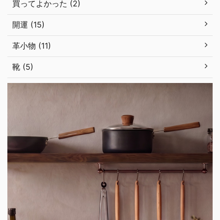
買ってよかった (2)
開運 (15)
革小物 (11)
靴 (5)