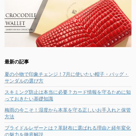
最新の記事
夏の小物で印象チェンジ！7月に使いたい帽子・バッグ・
サンダルの選び方
スキミング防止は本当に必要？カード情報を守るために知
っておきたい基礎知識
梅雨の今こそ！湿度から本革を守る正しいお手入れと保管
方法
ブライドルレザーとは？革財布に選ばれる理由と経年変化
の魅力を徹底解説