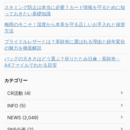
スキミング防止は本当に必要？カード情報を守るために知
っておきたい基礎知識
梅雨の今こそ！湿度から本革を守る正しいお手入れと保管
方法
ブライドルレザーとは？革財布に選ばれる理由と経年変化
の魅力を徹底解説
バッグの大きさはどう選ぶ？折りたたみ日傘・長財布・
A4ファイルでわかる目安
カテゴリー
CR活動 (4)
INFO (5)
NEWS (2,049)
SNS企画 (2)