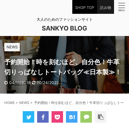
SHOP TOP
読み物
大人のためのファッションサイト
SANKYO BLOG
NEWS
予約開始！時を刻むほど、自分色！牛革
切りっぱなしトートバッグ≪日本製≫！
04/11/2018
10/24/2022
HOME
>
NEWS
>
予約開始！時を刻むほど、自分色！牛革切りっぱなしトート