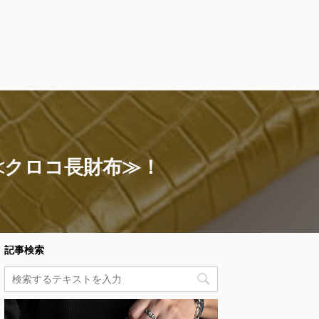
≪クロコ長財布≫！
記事検索