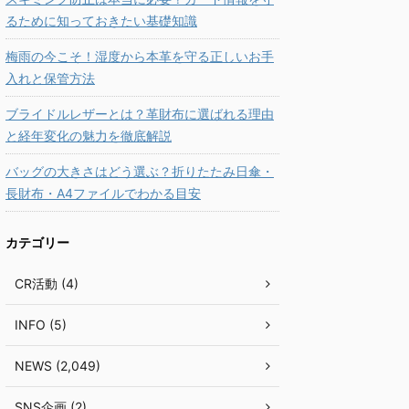
るために知っておきたい基礎知識
梅雨の今こそ！湿度から本革を守る正しいお手
入れと保管方法
ブライドルレザーとは？革財布に選ばれる理由
と経年変化の魅力を徹底解説
バッグの大きさはどう選ぶ？折りたたみ日傘・
長財布・A4ファイルでわかる目安
カテゴリー
CR活動 (4)
INFO (5)
NEWS (2,049)
SNS企画 (2)