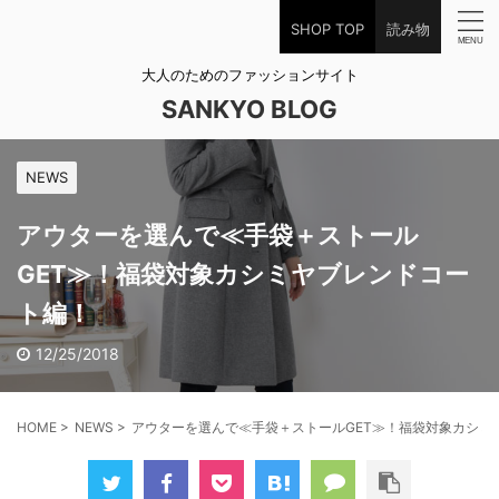
SHOP TOP
読み物
大人のためのファッションサイト
SANKYO BLOG
NEWS
アウターを選んで≪手袋＋ストール
GET≫！福袋対象カシミヤブレンドコー
ト編！
12/25/2018
HOME
>
NEWS
>
アウターを選んで≪手袋＋ストールGET≫！福袋対象カシミ