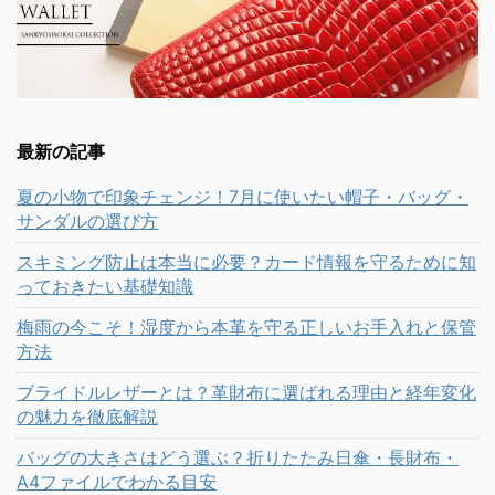
最新の記事
夏の小物で印象チェンジ！7月に使いたい帽子・バッグ・
サンダルの選び方
スキミング防止は本当に必要？カード情報を守るために知
っておきたい基礎知識
梅雨の今こそ！湿度から本革を守る正しいお手入れと保管
方法
ブライドルレザーとは？革財布に選ばれる理由と経年変化
の魅力を徹底解説
バッグの大きさはどう選ぶ？折りたたみ日傘・長財布・
A4ファイルでわかる目安