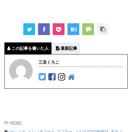
この記事を書いた人
最新記事
三京くろこ
-
NEWS
-
カシミヤ
,
トレンチコート
,
マフラー
,
メルマガ20190803
,
冬モノ
,