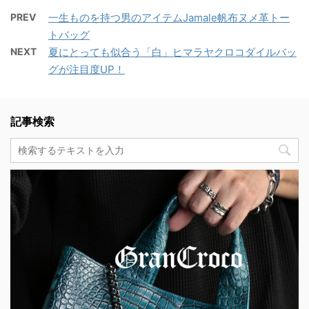
PREV
一生ものを持つ男のアイテムJamale帆布ヌメ革トー
トバッグ
NEXT
夏にとっても似合う「白」ヒマラヤクロコダイルバッ
グが注目度UP！
記事検索