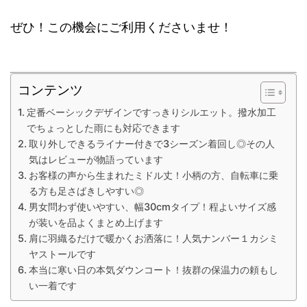
ぜひ！この機会にご利用くださいませ！
コンテンツ
定番ベーシックデザインですっきりシルエット。撥水加工
でちょっとした雨にも対応できます
取り外しできるライナー付きで3シーズン着回し◎その人
気はレビューが物語っています
お客様の声から生まれたミドル丈！小柄の方、自転車に乗
る方も足さばきしやすい◎
男女問わず使いやすい、幅30cmタイプ！程よいサイズ感
が装いを品よくまとめ上げます
肩に羽織るだけで暖かくお洒落に！人気ナンバー１カシミ
ヤストールです
本当に寒い日の本気ダウンコート！抜群の保温力の頼もし
い一着です