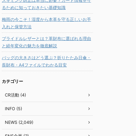
スキミング防止は本当に必要？カード情報を守
るために知っておきたい基礎知識
梅雨の今こそ！湿度から本革を守る正しいお手
入れと保管方法
ブライドルレザーとは？革財布に選ばれる理由
と経年変化の魅力を徹底解説
バッグの大きさはどう選ぶ？折りたたみ日傘・
長財布・A4ファイルでわかる目安
カテゴリー
CR活動 (4)
INFO (5)
NEWS (2,049)
SNS企画 (2)