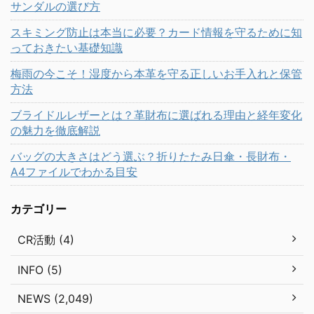
サンダルの選び方
スキミング防止は本当に必要？カード情報を守るために知
っておきたい基礎知識
梅雨の今こそ！湿度から本革を守る正しいお手入れと保管
方法
ブライドルレザーとは？革財布に選ばれる理由と経年変化
の魅力を徹底解説
バッグの大きさはどう選ぶ？折りたたみ日傘・長財布・
A4ファイルでわかる目安
カテゴリー
CR活動 (4)
INFO (5)
NEWS (2,049)