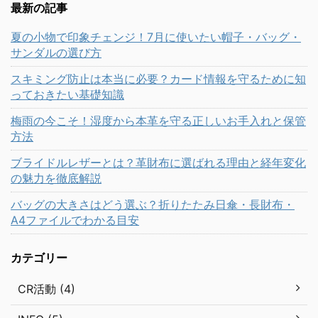
最新の記事
夏の小物で印象チェンジ！7月に使いたい帽子・バッグ・
サンダルの選び方
スキミング防止は本当に必要？カード情報を守るために知
っておきたい基礎知識
梅雨の今こそ！湿度から本革を守る正しいお手入れと保管
方法
ブライドルレザーとは？革財布に選ばれる理由と経年変化
の魅力を徹底解説
バッグの大きさはどう選ぶ？折りたたみ日傘・長財布・
A4ファイルでわかる目安
カテゴリー
CR活動 (4)