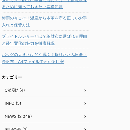
るために知っておきたい基礎知識
梅雨の今こそ！湿度から本革を守る正しいお手
入れと保管方法
ブライドルレザーとは？革財布に選ばれる理由
と経年変化の魅力を徹底解説
バッグの大きさはどう選ぶ？折りたたみ日傘・
長財布・A4ファイルでわかる目安
カテゴリー
CR活動 (4)
INFO (5)
NEWS (2,049)
SNS企画 (2)