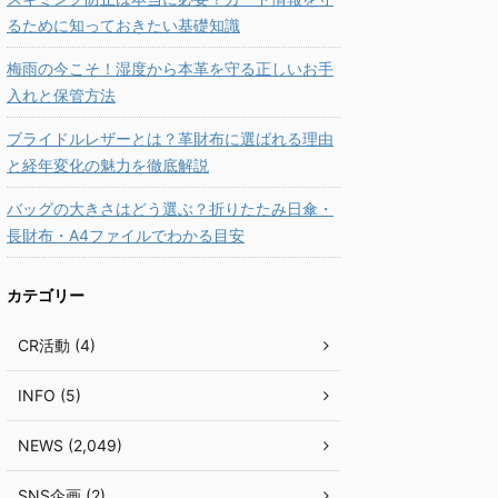
るために知っておきたい基礎知識
梅雨の今こそ！湿度から本革を守る正しいお手
入れと保管方法
ブライドルレザーとは？革財布に選ばれる理由
と経年変化の魅力を徹底解説
バッグの大きさはどう選ぶ？折りたたみ日傘・
長財布・A4ファイルでわかる目安
カテゴリー
CR活動 (4)
INFO (5)
NEWS (2,049)
SNS企画 (2)