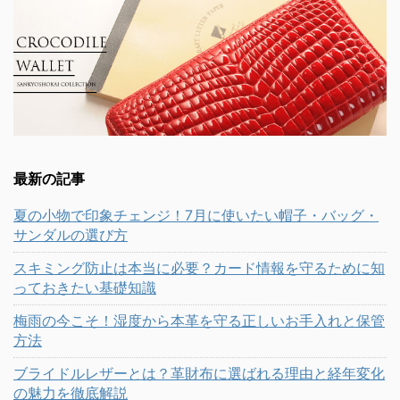
最新の記事
夏の小物で印象チェンジ！7月に使いたい帽子・バッグ・
サンダルの選び方
スキミング防止は本当に必要？カード情報を守るために知
っておきたい基礎知識
梅雨の今こそ！湿度から本革を守る正しいお手入れと保管
方法
ブライドルレザーとは？革財布に選ばれる理由と経年変化
の魅力を徹底解説