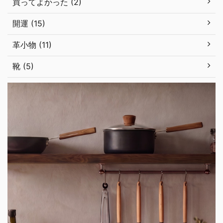
買ってよかった (2)
開運 (15)
革小物 (11)
靴 (5)