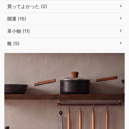
買ってよかった (2)
開運 (15)
革小物 (11)
靴 (5)