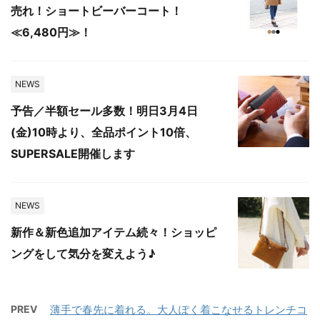
売れ！ショートビーバーコート！
≪6,480円≫！
NEWS
予告／半額セール多数！明日3月4日
(金)10時より、全品ポイント10倍、
SUPERSALE開催します
NEWS
新作＆新色追加アイテム続々！ショッピ
ングをして気分を変えよう♪
PREV
薄手で春先に着れる。大人ぽく着こなせるトレンチコ