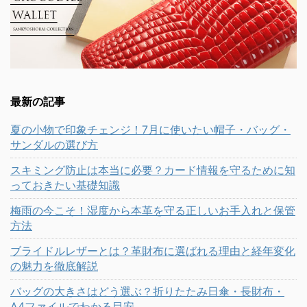
最新の記事
夏の小物で印象チェンジ！7月に使いたい帽子・バッグ・
サンダルの選び方
スキミング防止は本当に必要？カード情報を守るために知
っておきたい基礎知識
梅雨の今こそ！湿度から本革を守る正しいお手入れと保管
方法
ブライドルレザーとは？革財布に選ばれる理由と経年変化
の魅力を徹底解説
バッグの大きさはどう選ぶ？折りたたみ日傘・長財布・
A4ファイルでわかる目安