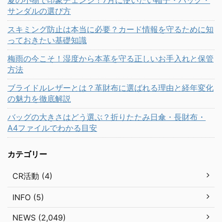
夏の小物で印象チェンジ！7月に使いたい帽子・バッグ・
サンダルの選び方
スキミング防止は本当に必要？カード情報を守るために知
っておきたい基礎知識
梅雨の今こそ！湿度から本革を守る正しいお手入れと保管
方法
ブライドルレザーとは？革財布に選ばれる理由と経年変化
の魅力を徹底解説
バッグの大きさはどう選ぶ？折りたたみ日傘・長財布・
A4ファイルでわかる目安
カテゴリー
CR活動 (4)
INFO (5)
NEWS (2,049)