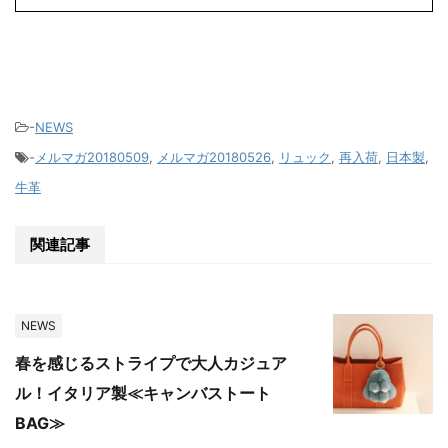
-
NEWS
-
メルマガ20180509
,
メルマガ20180526
,
リュック
,
再入荷
,
日本製
,
牛革
関連記事
NEWS
春を感じるストライプで大人カジュア
ル！イタリア製≪キャンバストート
BAG≫