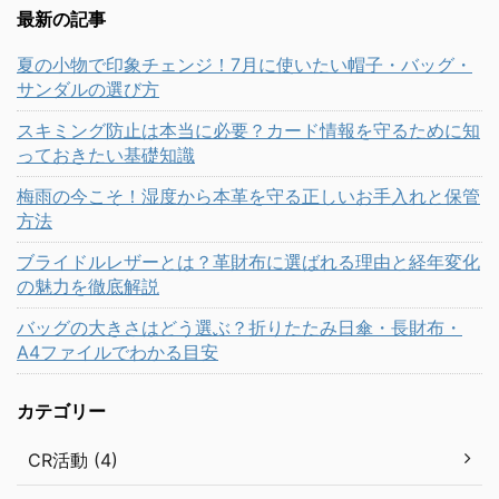
最新の記事
夏の小物で印象チェンジ！7月に使いたい帽子・バッグ・
サンダルの選び方
スキミング防止は本当に必要？カード情報を守るために知
っておきたい基礎知識
梅雨の今こそ！湿度から本革を守る正しいお手入れと保管
方法
ブライドルレザーとは？革財布に選ばれる理由と経年変化
の魅力を徹底解説
バッグの大きさはどう選ぶ？折りたたみ日傘・長財布・
A4ファイルでわかる目安
カテゴリー
CR活動 (4)