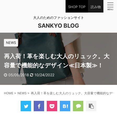
SHOP TOP
読み物
大人のためのファッションサイト
SANKYO BLOG
NEWS
再入荷！革を楽しむ大人のリュック。大
容量で機能的なデザイン≪日本製≫！
05/09/2018
10/24/2022
HOME
>
NEWS
>
再入荷！革を楽しむ大人のリュック。大容量で機能的なデザ