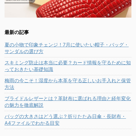
最新の記事
夏の小物で印象チェンジ！7月に使いたい帽子・バッグ・
サンダルの選び方
スキミング防止は本当に必要？カード情報を守るために知
っておきたい基礎知識
梅雨の今こそ！湿度から本革を守る正しいお手入れと保管
方法
ブライドルレザーとは？革財布に選ばれる理由と経年変化
の魅力を徹底解説
バッグの大きさはどう選ぶ？折りたたみ日傘・長財布・
A4ファイルでわかる目安