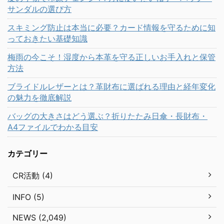
サンダルの選び方
スキミング防止は本当に必要？カード情報を守るために知
っておきたい基礎知識
梅雨の今こそ！湿度から本革を守る正しいお手入れと保管
方法
ブライドルレザーとは？革財布に選ばれる理由と経年変化
の魅力を徹底解説
バッグの大きさはどう選ぶ？折りたたみ日傘・長財布・
A4ファイルでわかる目安
カテゴリー
CR活動 (4)
INFO (5)
NEWS (2,049)