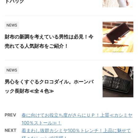
トバッグ
NEWS
財布の新調を考えている男性は必見！今
売れてる人気財布をご紹介！
NEWS
男心をくすぐるクロコダイル。ホーンバ
ック長財布≪全４色≫
PREV
春に向けてお役立ち度がさらにＵＰ！上質≪カシミヤ
100％ストール≫！
NEXT
着まわし抜群カシミヤ100％トレンチ！上品に魅せて