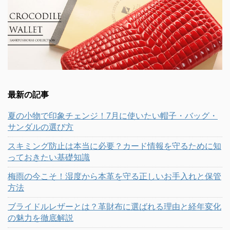
最新の記事
夏の小物で印象チェンジ！7月に使いたい帽子・バッグ・
サンダルの選び方
スキミング防止は本当に必要？カード情報を守るために知
っておきたい基礎知識
梅雨の今こそ！湿度から本革を守る正しいお手入れと保管
方法
ブライドルレザーとは？革財布に選ばれる理由と経年変化
の魅力を徹底解説