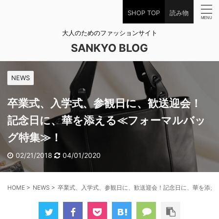
SHOP TOP
読み物
大人のためのファッションサイト
SANKYO BLOG
NEWS
卒業式、入学式、参観日に、歓送迎会！
記念日に、華を添える≪フォーマルバッ
グ特集≫！
02/21/2018
04/01/2020
HOME
>
NEWS
>
卒業式、入学式、参観日に、歓送迎会！記念日に、華を添え