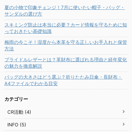
夏の小物で印象チェンジ！7月に使いたい帽子・バッグ・
サンダルの選び方
スキミング防止は本当に必要？カード情報を守るために知
っておきたい基礎知識
梅雨の今こそ！湿度から本革を守る正しいお手入れと保管
方法
ブライドルレザーとは？革財布に選ばれる理由と経年変化
の魅力を徹底解説
バッグの大きさはどう選ぶ？折りたたみ日傘・長財布・
A4ファイルでわかる目安
カテゴリー
CR活動 (4)
INFO (5)