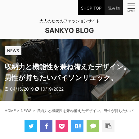
SHOP TOP
読み物
大人のためのファッションサイト
SANKYO BLOG
NEWS
収納力と機能性を兼ね備えたデザイン。
男性が持ちたいパイソンリュック。
04/15/2019
10/19/2022
HOME
>
NEWS
>
収納力と機能性を兼ね備えたデザイン。男性が持ちたいパイ