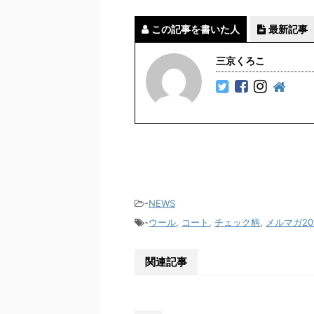
この記事を書いた人
最新記事
三京くろこ
-
NEWS
-
ウール
,
コート
,
チェック柄
,
メルマガ201
関連記事