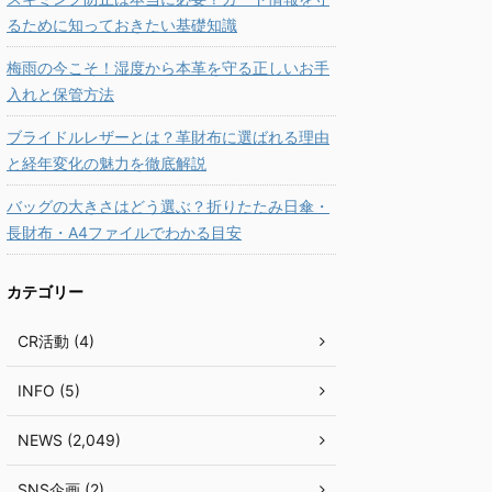
るために知っておきたい基礎知識
梅雨の今こそ！湿度から本革を守る正しいお手
入れと保管方法
ブライドルレザーとは？革財布に選ばれる理由
と経年変化の魅力を徹底解説
バッグの大きさはどう選ぶ？折りたたみ日傘・
長財布・A4ファイルでわかる目安
カテゴリー
CR活動 (4)
INFO (5)
NEWS (2,049)
SNS企画 (2)