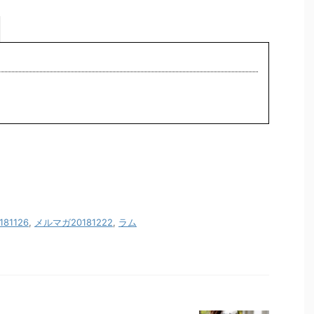
81126
,
メルマガ20181222
,
ラム