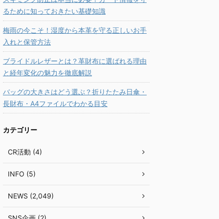
るために知っておきたい基礎知識
梅雨の今こそ！湿度から本革を守る正しいお手
入れと保管方法
ブライドルレザーとは？革財布に選ばれる理由
と経年変化の魅力を徹底解説
バッグの大きさはどう選ぶ？折りたたみ日傘・
長財布・A4ファイルでわかる目安
カテゴリー
CR活動 (4)
INFO (5)
NEWS (2,049)
SNS企画 (2)