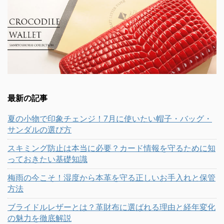
最新の記事
夏の小物で印象チェンジ！7月に使いたい帽子・バッグ・
サンダルの選び方
スキミング防止は本当に必要？カード情報を守るために知
っておきたい基礎知識
梅雨の今こそ！湿度から本革を守る正しいお手入れと保管
方法
ブライドルレザーとは？革財布に選ばれる理由と経年変化
の魅力を徹底解説