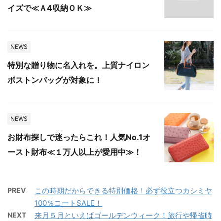
イズで≪Ａ4収納ＯＫ≫
NEWS
特別な贈り物に名入れを。上質ナイロン
ボストンバッグが対象に！
NEWS
お財布探しで迷ったらこれ！人気No.1オ
ースト財布≪１万人以上が愛用中≫！
PREV
この時期だからできる特別価格！必ず役立つカシミヤ
100％コートSALE！
NEXT
来月５月といえばゴールデンウィーク！旅行や帰省時