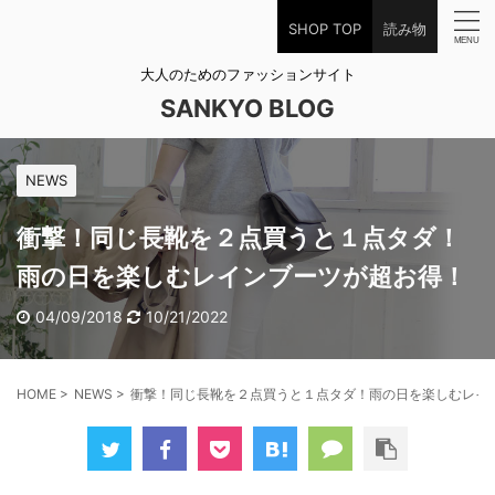
SHOP TOP
読み物
大人のためのファッションサイト
SANKYO BLOG
NEWS
衝撃！同じ長靴を２点買うと１点タダ！
雨の日を楽しむレインブーツが超お得！
04/09/2018
10/21/2022
HOME
>
NEWS
>
衝撃！同じ長靴を２点買うと１点タダ！雨の日を楽しむレイ