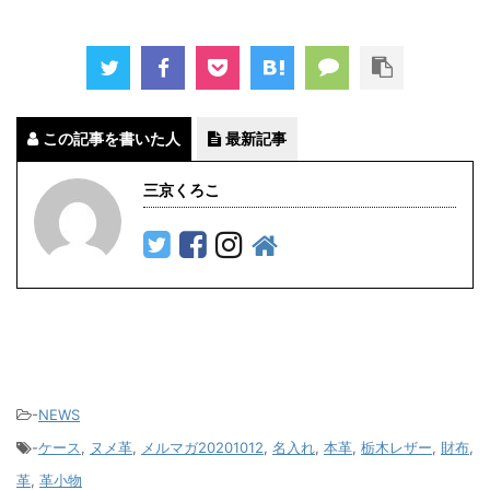
この記事を書いた人
最新記事
三京くろこ
-
NEWS
-
ケース
,
ヌメ革
,
メルマガ20201012
,
名入れ
,
本革
,
栃木レザー
,
財布
,
革
,
革小物