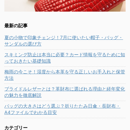
最新の記事
夏の小物で印象チェンジ！7月に使いたい帽子・バッグ・
サンダルの選び方
スキミング防止は本当に必要？カード情報を守るために知
っておきたい基礎知識
梅雨の今こそ！湿度から本革を守る正しいお手入れと保管
方法
ブライドルレザーとは？革財布に選ばれる理由と経年変化
の魅力を徹底解説
バッグの大きさはどう選ぶ？折りたたみ日傘・長財布・
A4ファイルでわかる目安
カテゴリー