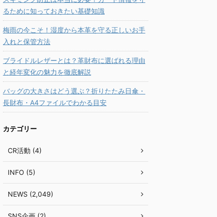
るために知っておきたい基礎知識
梅雨の今こそ！湿度から本革を守る正しいお手
入れと保管方法
ブライドルレザーとは？革財布に選ばれる理由
と経年変化の魅力を徹底解説
バッグの大きさはどう選ぶ？折りたたみ日傘・
長財布・A4ファイルでわかる目安
カテゴリー
CR活動 (4)
INFO (5)
NEWS (2,049)
SNS企画 (2)