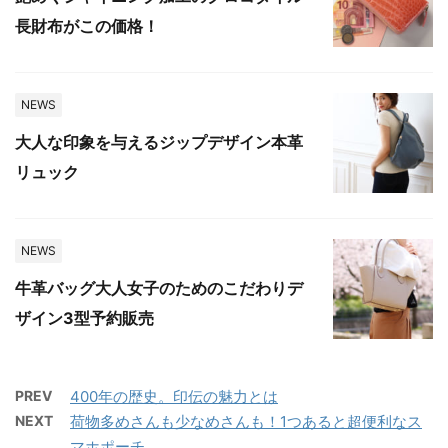
長財布がこの価格！
NEWS
大人な印象を与えるジップデザイン本革
リュック
NEWS
牛革バッグ大人女子のためのこだわりデ
ザイン3型予約販売
PREV
400年の歴史。印伝の魅力とは
NEXT
荷物多めさんも少なめさんも！1つあると超便利なス
マホポーチ