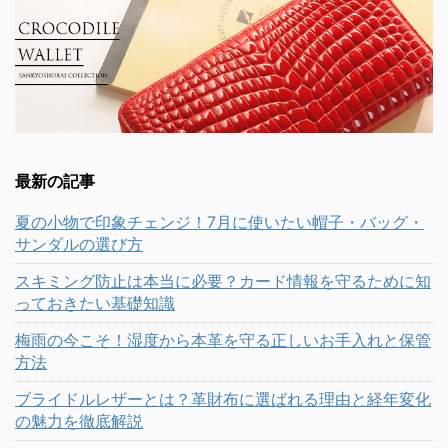
最新の記事
夏の小物で印象チェンジ！7月に使いたい帽子・バッグ・
サンダルの選び方
スキミング防止は本当に必要？カード情報を守るために知
っておきたい基礎知識
梅雨の今こそ！湿度から本革を守る正しいお手入れと保管
方法
ブライドルレザーとは？革財布に選ばれる理由と経年変化
の魅力を徹底解説