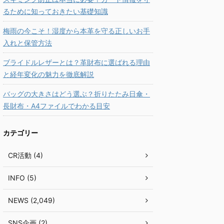
るために知っておきたい基礎知識
梅雨の今こそ！湿度から本革を守る正しいお手
入れと保管方法
ブライドルレザーとは？革財布に選ばれる理由
と経年変化の魅力を徹底解説
バッグの大きさはどう選ぶ？折りたたみ日傘・
長財布・A4ファイルでわかる目安
カテゴリー
CR活動 (4)
INFO (5)
NEWS (2,049)
SNS企画 (2)