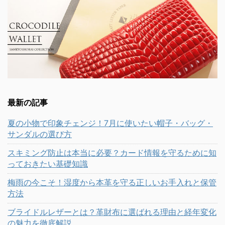
最新の記事
夏の小物で印象チェンジ！7月に使いたい帽子・バッグ・
サンダルの選び方
スキミング防止は本当に必要？カード情報を守るために知
っておきたい基礎知識
梅雨の今こそ！湿度から本革を守る正しいお手入れと保管
方法
ブライドルレザーとは？革財布に選ばれる理由と経年変化
の魅力を徹底解説