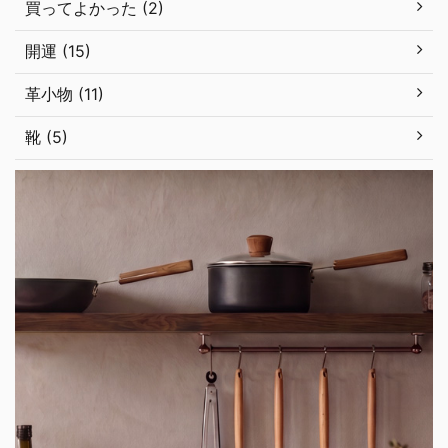
買ってよかった (2)
開運 (15)
革小物 (11)
靴 (5)