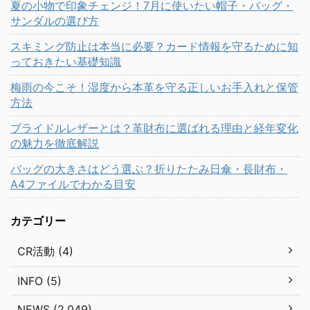
夏の小物で印象チェンジ！7月に使いたい帽子・バッグ・
サンダルの選び方
スキミング防止は本当に必要？カード情報を守るために知
っておきたい基礎知識
梅雨の今こそ！湿度から本革を守る正しいお手入れと保管
方法
ブライドルレザーとは？革財布に選ばれる理由と経年変化
の魅力を徹底解説
バッグの大きさはどう選ぶ？折りたたみ日傘・長財布・
A4ファイルでわかる目安
カテゴリー
CR活動 (4)
INFO (5)
NEWS (2,049)