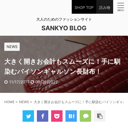
SHOP TOP
読み物
大人のためのファッションサイト
SANKYO BLOG
NEWS
大きく開きお会計もスムーズに！手に馴
染むパイソンギャルソン長財布！
11/17/2017
09/29/2022
HOME
>
NEWS
>
大きく開きお会計もスムーズに！手に馴染むパイソンギャル