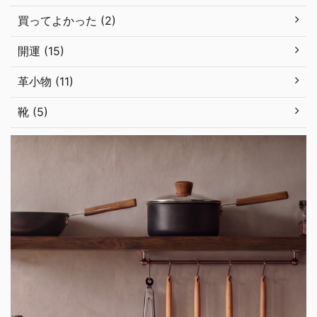
買ってよかった (2)
開運 (15)
革小物 (11)
靴 (5)