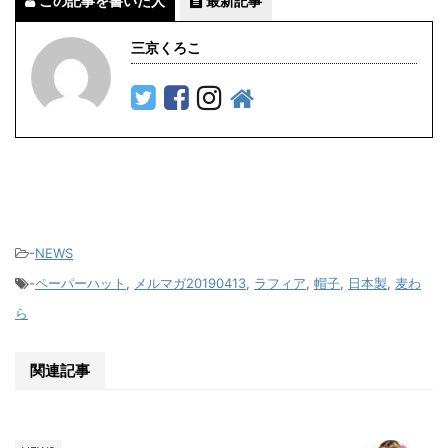
この記事を書いた人
最新記事
三京くろこ
-
NEWS
-
ペーパーハット
,
メルマガ20190413
,
ラフィア
,
帽子
,
日本製
,
麦わ
ら
関連記事