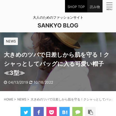
SHOP TOP
読み物
大人のためのファッションサイト
SANKYO BLOG
NEWS
大きめのツバで日差しから肌を守る！ク
シャっとしてバッグに入る可愛い帽子
≪3型≫
04/13/2019
10/18/2022
HOME
>
NEWS
>
大きめのツバで日差しから肌を守る！クシャっとしてバッグ