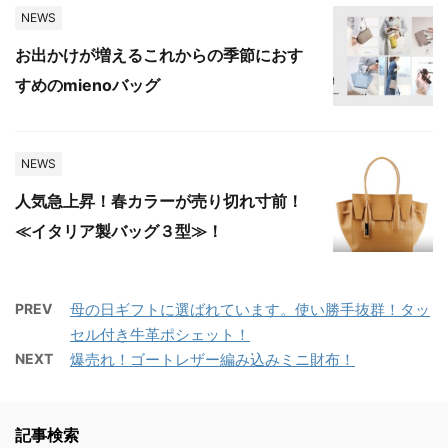
NEWS
お出かけが増えるこれからの季節におす
すめのmienoバッグ
NEWS
人気急上昇！春カラーが売り切れ寸前！
≪イタリア製バッグ３型≫！
PREV
母の日ギフトに選ばれています。使い勝手抜群！タッ
セル付き牛革ポシェット！
NEXT
爆売れ！ゴートレザー編み込みミニ財布！
記事検索