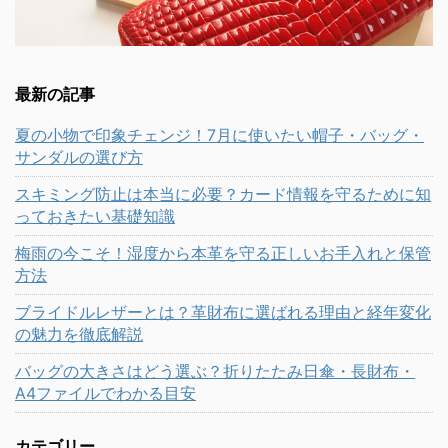
最新の記事
夏の小物で印象チェンジ！7月に使いたい帽子・バッグ・
サンダルの選び方
スキミング防止は本当に必要？カード情報を守るために知
っておきたい基礎知識
梅雨の今こそ！湿度から本革を守る正しいお手入れと保管
方法
ブライドルレザーとは？革財布に選ばれる理由と経年変化
の魅力を徹底解説
バッグの大きさはどう選ぶ？折りたたみ日傘・長財布・
A4ファイルでわかる目安
カテゴリー