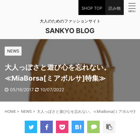
SHOP TOP
読み物
大人のためのファッションサイト
SANKYO BLOG
NEWS
大人っぽさと遊び心を忘れない。
≪MiaBorsa[ミアボルサ]特集≫
05/16/2017
10/07/2022
HOME
>
NEWS
>
大人っぽさと遊び心を忘れない。≪MiaBorsa[ミアボルサ]特