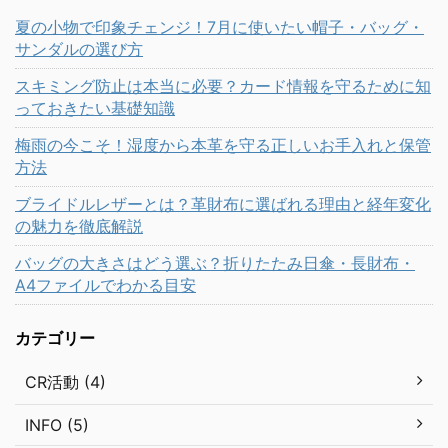
夏の小物で印象チェンジ！7月に使いたい帽子・バッグ・
サンダルの選び方
スキミング防止は本当に必要？カード情報を守るために知
っておきたい基礎知識
梅雨の今こそ！湿度から本革を守る正しいお手入れと保管
方法
ブライドルレザーとは？革財布に選ばれる理由と経年変化
の魅力を徹底解説
バッグの大きさはどう選ぶ？折りたたみ日傘・長財布・
A4ファイルでわかる目安
カテゴリー
CR活動 (4)
INFO (5)