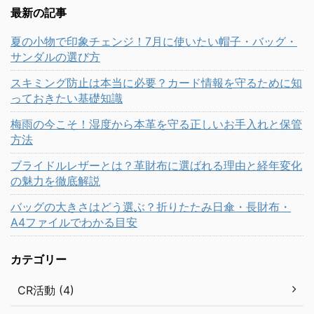
最新の記事
夏の小物で印象チェンジ！7月に使いたい帽子・バッグ・
サンダルの選び方
スキミング防止は本当に必要？カード情報を守るために知
っておきたい基礎知識
梅雨の今こそ！湿度から本革を守る正しいお手入れと保管
方法
ブライドルレザーとは？革財布に選ばれる理由と経年変化
の魅力を徹底解説
バッグの大きさはどう選ぶ？折りたたみ日傘・長財布・
A4ファイルでわかる目安
カテゴリー
CR活動 (4)