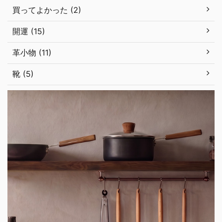
買ってよかった (2)
開運 (15)
革小物 (11)
靴 (5)