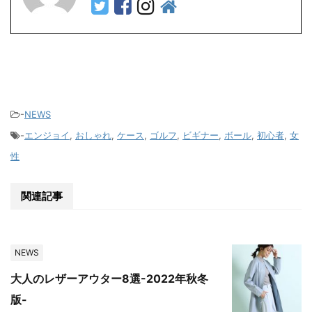
-
NEWS
-
エンジョイ
,
おしゃれ
,
ケース
,
ゴルフ
,
ビギナー
,
ボール
,
初心者
,
女
性
関連記事
NEWS
大人のレザーアウター8選-2022年秋冬
版-