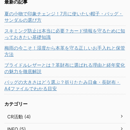
最新の記事
夏の小物で印象チェンジ！7月に使いたい帽子・バッグ・
サンダルの選び方
スキミング防止は本当に必要？カード情報を守るために知
っておきたい基礎知識
梅雨の今こそ！湿度から本革を守る正しいお手入れと保管
方法
ブライドルレザーとは？革財布に選ばれる理由と経年変化
の魅力を徹底解説
バッグの大きさはどう選ぶ？折りたたみ日傘・長財布・
A4ファイルでわかる目安
カテゴリー
CR活動 (4)
INFO (5)