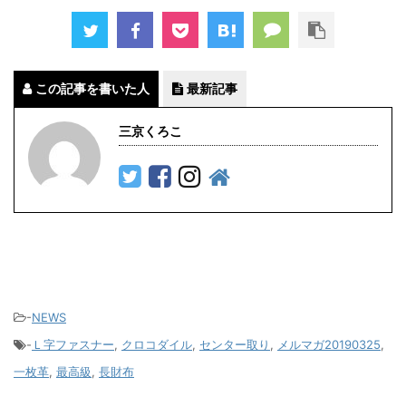
この記事を書いた人
最新記事
三京くろこ
-
NEWS
-
Ｌ字ファスナー
,
クロコダイル
,
センター取り
,
メルマガ20190325
,
一枚革
,
最高級
,
長財布