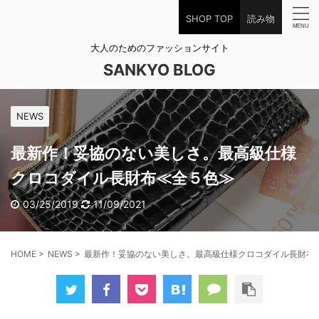
SHOP TOP
読み物
大人のためのファッションサイト
SANKYO BLOG
NEWS
最新作！妥協のない美しさ。最高級仕様
クロコダイル長財布≪全５色≫
03/25/2019
11/09/2021
HOME
>
NEWS
>
最新作！妥協のない美しさ。最高級仕様クロコダイル長財布