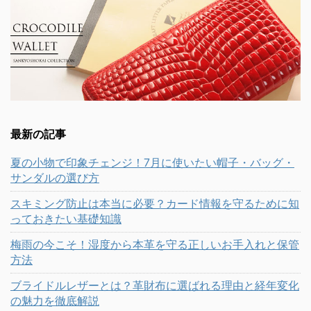
最新の記事
夏の小物で印象チェンジ！7月に使いたい帽子・バッグ・
サンダルの選び方
スキミング防止は本当に必要？カード情報を守るために知
っておきたい基礎知識
梅雨の今こそ！湿度から本革を守る正しいお手入れと保管
方法
ブライドルレザーとは？革財布に選ばれる理由と経年変化
の魅力を徹底解説