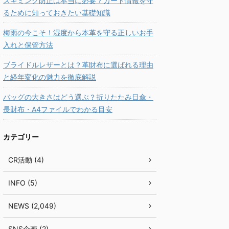
スキミング防止は本当に必要？カード情報を守
るために知っておきたい基礎知識
梅雨の今こそ！湿度から本革を守る正しいお手
入れと保管方法
ブライドルレザーとは？革財布に選ばれる理由
と経年変化の魅力を徹底解説
バッグの大きさはどう選ぶ？折りたたみ日傘・
長財布・A4ファイルでわかる目安
カテゴリー
CR活動 (4)
INFO (5)
NEWS (2,049)
SNS企画 (2)