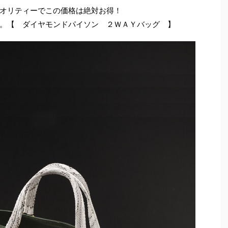
オリティーでこの価格は絶対お得！
。【 ダイヤモンドパイソン ２ＷＡＹバッグ 】