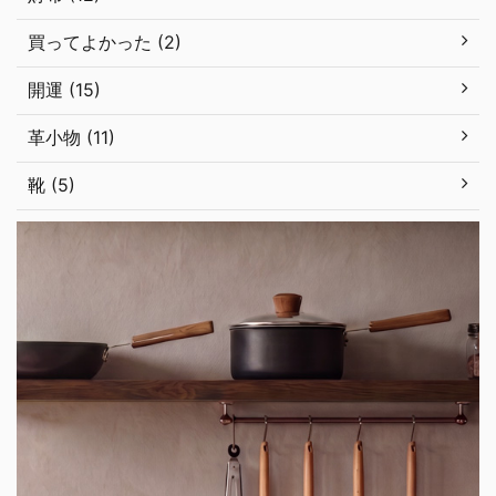
買ってよかった (2)
開運 (15)
革小物 (11)
靴 (5)