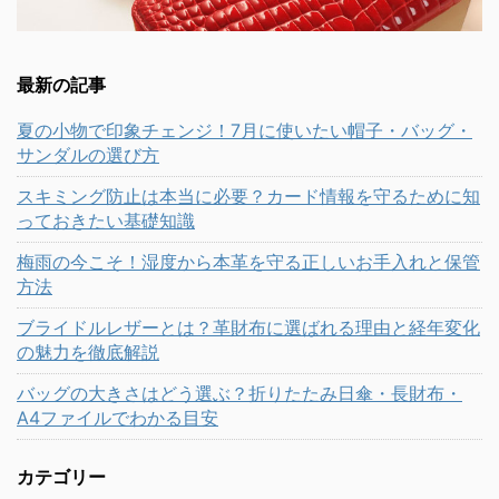
最新の記事
夏の小物で印象チェンジ！7月に使いたい帽子・バッグ・
サンダルの選び方
スキミング防止は本当に必要？カード情報を守るために知
っておきたい基礎知識
梅雨の今こそ！湿度から本革を守る正しいお手入れと保管
方法
ブライドルレザーとは？革財布に選ばれる理由と経年変化
の魅力を徹底解説
バッグの大きさはどう選ぶ？折りたたみ日傘・長財布・
A4ファイルでわかる目安
カテゴリー