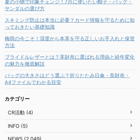
夏の小物で印象チェンジ！7月に使いたい帽子・バッグ・
サンダルの選び方
スキミング防止は本当に必要？カード情報を守るために知
っておきたい基礎知識
梅雨の今こそ！湿度から本革を守る正しいお手入れと保管
方法
ブライドルレザーとは？革財布に選ばれる理由と経年変化
の魅力を徹底解説
バッグの大きさはどう選ぶ？折りたたみ日傘・長財布・
A4ファイルでわかる目安
カテゴリー
CR活動 (4)
INFO (5)
NEWS (2,049)