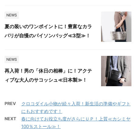
NEWS
夏の装いのワンポイントに！豊富なカラ
バリが自慢のパイソンバッグ≪3型≫！
NEWS
再入荷！男の「休日の相棒」に！アクテ
ィブな大人のサコッシュ≪日本製≫！
PREV
クロコダイル小物が続々入荷！新生活の準備やギフト
にもおすすめです！
NEXT
春に向けてお役立ち度がさらにＵＰ！上質≪カシミヤ
100％ストール≫！