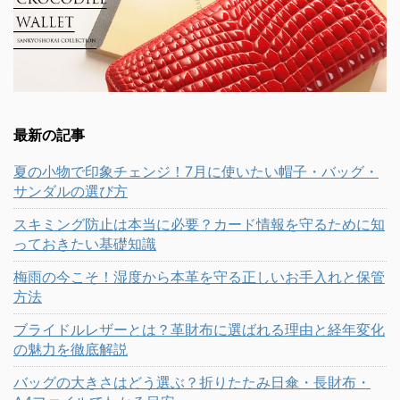
最新の記事
夏の小物で印象チェンジ！7月に使いたい帽子・バッグ・
サンダルの選び方
スキミング防止は本当に必要？カード情報を守るために知
っておきたい基礎知識
梅雨の今こそ！湿度から本革を守る正しいお手入れと保管
方法
ブライドルレザーとは？革財布に選ばれる理由と経年変化
の魅力を徹底解説
バッグの大きさはどう選ぶ？折りたたみ日傘・長財布・