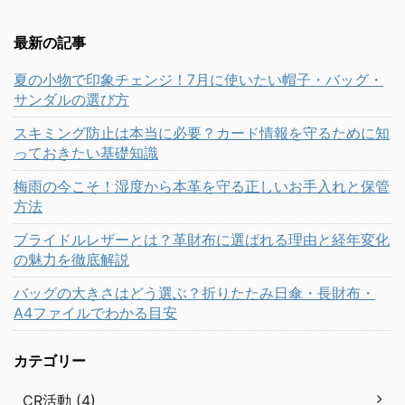
最新の記事
夏の小物で印象チェンジ！7月に使いたい帽子・バッグ・
サンダルの選び方
スキミング防止は本当に必要？カード情報を守るために知
っておきたい基礎知識
梅雨の今こそ！湿度から本革を守る正しいお手入れと保管
方法
ブライドルレザーとは？革財布に選ばれる理由と経年変化
の魅力を徹底解説
バッグの大きさはどう選ぶ？折りたたみ日傘・長財布・
A4ファイルでわかる目安
カテゴリー
CR活動 (4)