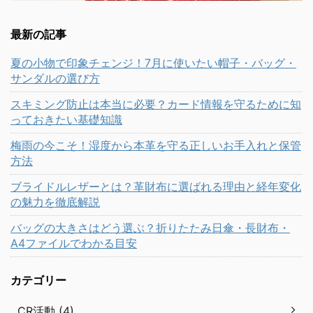
最新の記事
夏の小物で印象チェンジ！7月に使いたい帽子・バッグ・
サンダルの選び方
スキミング防止は本当に必要？カード情報を守るために知
っておきたい基礎知識
梅雨の今こそ！湿度から本革を守る正しいお手入れと保管
方法
ブライドルレザーとは？革財布に選ばれる理由と経年変化
の魅力を徹底解説
バッグの大きさはどう選ぶ？折りたたみ日傘・長財布・
A4ファイルでわかる目安
カテゴリー
CR活動 (4)