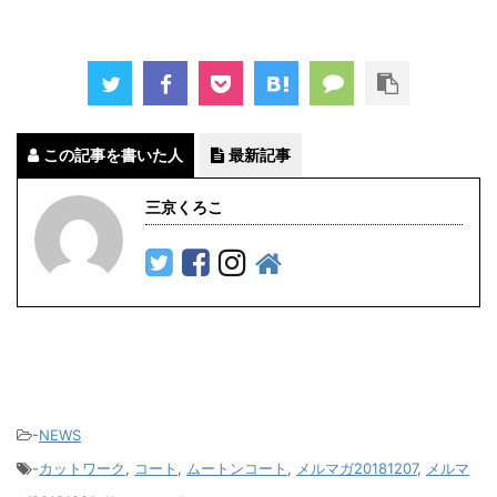
この記事を書いた人
最新記事
三京くろこ
-
NEWS
-
カットワーク
,
コート
,
ムートンコート
,
メルマガ20181207
,
メルマ