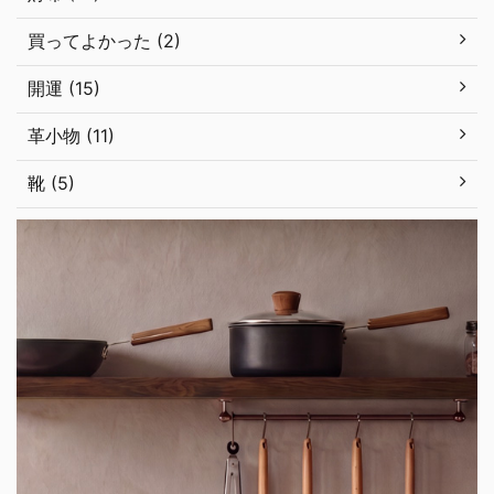
買ってよかった (2)
開運 (15)
革小物 (11)
靴 (5)