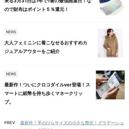
来る3月31日は1年で1番の最強開運日！な
ので財布はポイント５％還元！
NEWS
大人フェミニンに着こなせるおすすめカ
ジュアルアウターをご紹介
NEWS
最新作！ついにクロコダイルver登場！ス
マートに紙幣を持ち歩くマネークリッ
プ。
PREV
最新作！手のひらサイズの小さな贅沢！グラデーショ