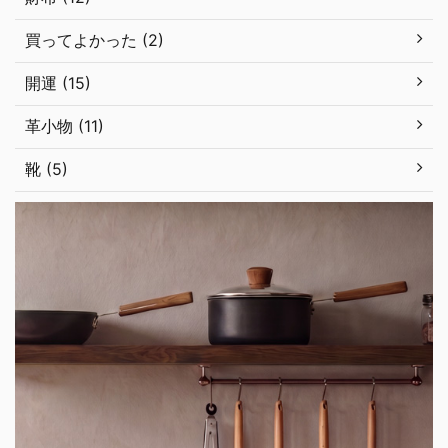
買ってよかった (2)
開運 (15)
革小物 (11)
靴 (5)