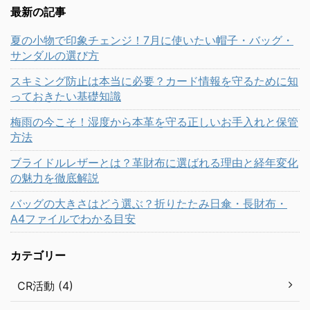
最新の記事
夏の小物で印象チェンジ！7月に使いたい帽子・バッグ・
サンダルの選び方
スキミング防止は本当に必要？カード情報を守るために知
っておきたい基礎知識
梅雨の今こそ！湿度から本革を守る正しいお手入れと保管
方法
ブライドルレザーとは？革財布に選ばれる理由と経年変化
の魅力を徹底解説
バッグの大きさはどう選ぶ？折りたたみ日傘・長財布・
A4ファイルでわかる目安
カテゴリー
CR活動 (4)