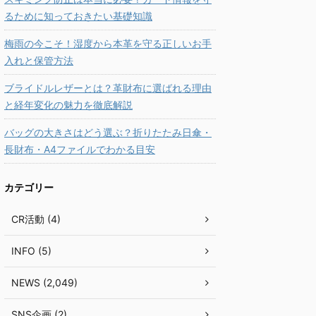
るために知っておきたい基礎知識
梅雨の今こそ！湿度から本革を守る正しいお手
入れと保管方法
ブライドルレザーとは？革財布に選ばれる理由
と経年変化の魅力を徹底解説
バッグの大きさはどう選ぶ？折りたたみ日傘・
長財布・A4ファイルでわかる目安
カテゴリー
CR活動 (4)
INFO (5)
NEWS (2,049)
SNS企画 (2)