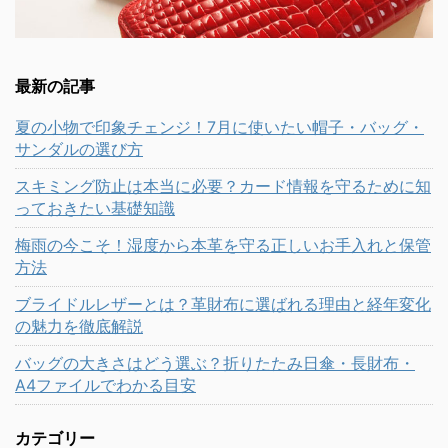
最新の記事
夏の小物で印象チェンジ！7月に使いたい帽子・バッグ・
サンダルの選び方
スキミング防止は本当に必要？カード情報を守るために知
っておきたい基礎知識
梅雨の今こそ！湿度から本革を守る正しいお手入れと保管
方法
ブライドルレザーとは？革財布に選ばれる理由と経年変化
の魅力を徹底解説
バッグの大きさはどう選ぶ？折りたたみ日傘・長財布・
A4ファイルでわかる目安
カテゴリー