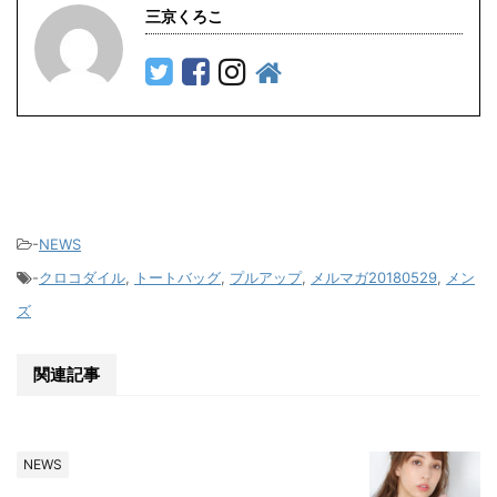
三京くろこ
-
NEWS
-
クロコダイル
,
トートバッグ
,
プルアップ
,
メルマガ20180529
,
メン
ズ
関連記事
NEWS